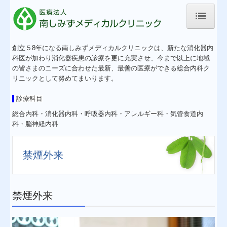
ホーム
創立５8年になる南しみずメディカルクリニックは、新たな消化器内
科医が加わり消化器疾患の診療を更に充実させ、今まで以上に地域
お知らせ
の皆さまのニーズに合わせた最新、最善の医療ができる総合内科ク
リニックとして努めてまいります。
採用情報
診療科目
医師のご紹介
総合内科・消化器内科・呼吸器内科・アレルギー科・気管食道内
科・脳神経内科
当院のご案内
禁煙外来
専門外来
禁煙外来
禁煙外来
脳神経内科外来
交通案内