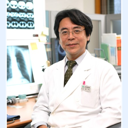
初診の方へ
予防接種
長引く咳
気管支喘息
大腸がん
各種健診・検診