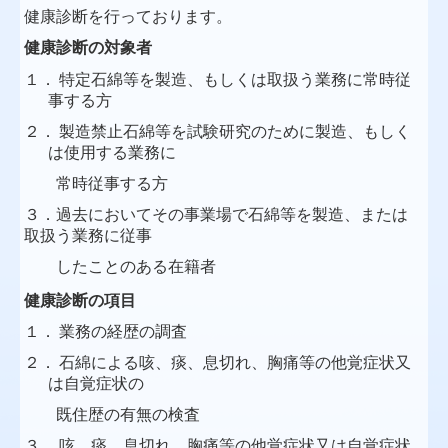
健康診断を行っております。
初診の方へ
健康診断の対象者
１．
特定石綿等を製造、もしくは取扱う業務に常時従
予防接種
事する方
長引く咳
２．
製造禁止石綿等を試験研究のために製造、もしく
は使用する業務に
気管支喘息
常時従事する方
３．過去においてその事業場で石綿等を製造、または
大腸がん
取扱う業務に従事
各種健診・検診
したことのある在籍者
健康診断の項目
１．
業務の経歴の調査
２．
石綿による咳、痰、息切れ、胸痛等の他覚症状又
は自覚症状の
既住歴の有無の検査
３．
咳、痰、息切れ、胸痛等の他覚症状又は自覚症状