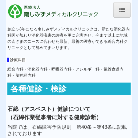
ホーム
創立５8年になる南しみずメディカルクリニックは、新たな消化器内
科医が加わり消化器疾患の診療を更に充実させ、今まで以上に地域
お知らせ
の皆さまのニーズに合わせた最新、最善の医療ができる総合内科ク
リニックとして努めてまいります。
採用情報
診療科目
医師のご紹介
総合内科・消化器内科・呼吸器内科・アレルギー科・気管食道内
科・脳神経内科
当院のご案内
各種健診・検診
専門外来
禁煙外来
石綿（アスベスト）健診について
（石綿作業従事者に対する健康診断）
脳神経内科外来
当院では、石綿障害予防規則
第
40
条～第
43
条に記載
されております
交通案内