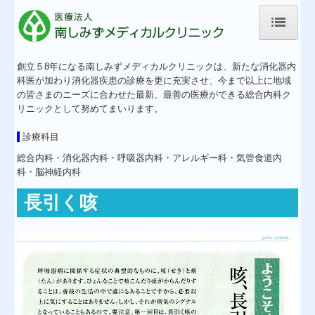
ホーム
創立５8年になる南しみずメディカルクリニックは、新たな消化器内
科医が加わり消化器疾患の診療を更に充実させ、今まで以上に地域
お知らせ
の皆さまのニーズに合わせた最新、最善の医療ができる総合内科ク
リニックとして努めてまいります。
採用情報
診療科目
医師のご紹介
総合内科・消化器内科・呼吸器内科・アレルギー科・気管食道内
科・脳神経内科
当院のご案内
長引く咳
専門外来
禁煙外来
脳神経内科外来
交通案内