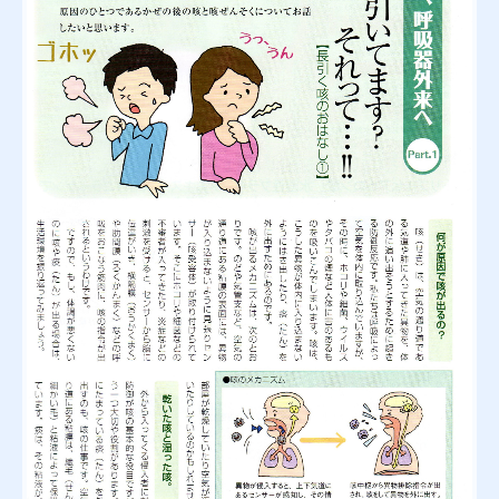
初診の方へ
予防接種
長引く咳
気管支喘息
大腸がん
各種健診・検診